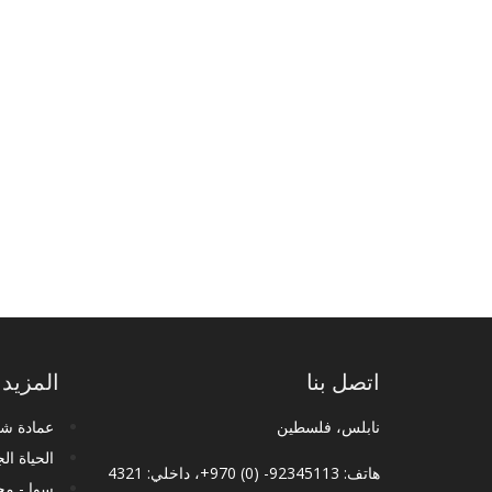
اتصل بنا
المزيد
نابلس، فلسطين
عمادة شؤ
الحياة ال
هاتف: 92345113- (0) 970+، داخلي: 4321
سوا - مج