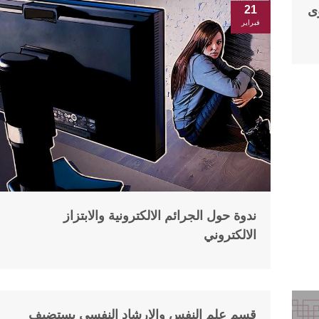
ى
21
فبراير
ندوة حول الجرائم الالكترونية والابتزاز
الالكتروني
قسم علم النفس والارشاد النفسي يستضيف
02