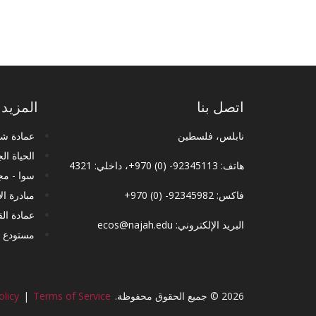
اتصل بنا
المزيد
نابلس، فلسطين
عمادة شؤ
الحياة ال
هاتف: 92345113- (0) 970+، داخلي: 4321
سوا - مج
فاكس: 92345982- (0) 970+
مبادرة ال
عمادة ال
البريد الإلكتروني:
ecos@najah.edu
مستودع ا
2026 © جميع الحقوق محفوظة.
Terms of Service
|
olicy